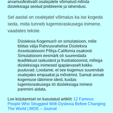
arvamusfestivalil osalejatele võimalust mõista
düsleksiaga seotud probleeme ja lahendusi.
Sel aastal on osalejatel võimalus ka ise kogeda
seda, mida tunneb lugemisraskusega inimene,
vaadates tekste.
Düsleksia Kogemus® on simulatsioon, mille
töötas välja Rahvusvahelise Düsleksia
Assotsiatsiooni Põhja-California osakond.
Simulatsiooni eesmärk oli suurendada
teadlikkust raskustest ja frustratsioonist, millega
düsleksiaga inimesed igapäevaselt kokku
puutuvad. Loodame, et see kogemus suurendab
osalejates empaatiat ja mõistmist. Samuti annab
kogemuse läbimine ideid, kuidas
lugemisraskusega sh düsleksiaga inimesi
paremini aidata.
Loo kirjutamisel on kasutatud artiklit:
12 Famous
People Who Struggled With Dyslexia Before Changing
The World | IMSE – Journal