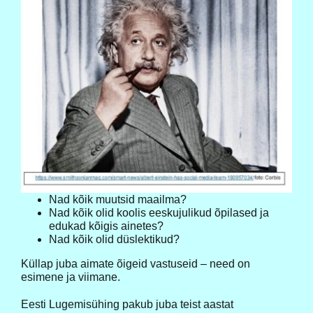
Nad kõik muutsid maailma?
Nad kõik olid koolis eeskujulikud õpilased ja
edukad kõigis ainetes?
Nad kõik olid düslektikud?
Küllap juba aimate õigeid vastuseid – need on
esimene ja viimane.
Eesti Lugemisühing pakub juba teist aastat