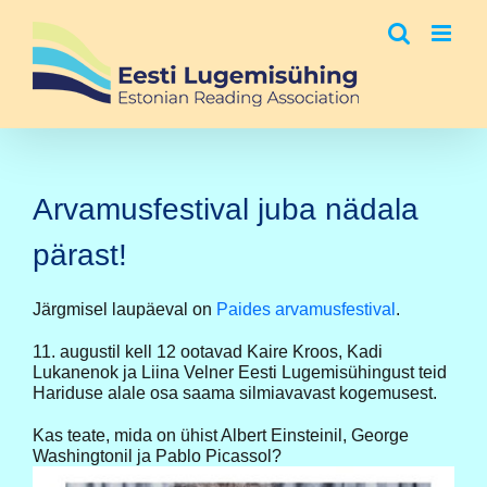
Skip
to
content
Arvamusfestival juba nädala
pärast!
Järgmisel laupäeval on
Paides arvamusfestival
.
11. augustil kell 12 ootavad Kaire Kroos, Kadi
Lukanenok ja Liina Velner Eesti Lugemisühingust teid
Hariduse alale osa saama silmiavavast kogemusest.
Kas teate, mida on ühist Albert Einsteinil, George
Washingtonil ja Pablo Picassol?