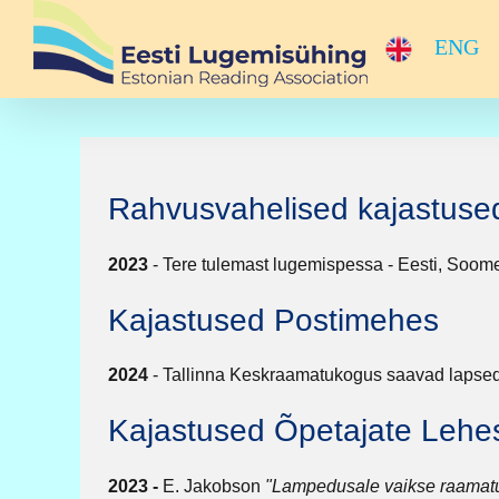
Skip
to
ENG
content
Rahvusvahelised kajastuse
2023
- Tere tulemast lugemispessa - Eesti, Soome
Kajastused Postimehes
2024
- Tallinna Keskraamatukogus saavad lapsed 
Kajastused Õpetajate Lehe
2023 -
E. Jakobson
"Lampedusale vaikse raamatu