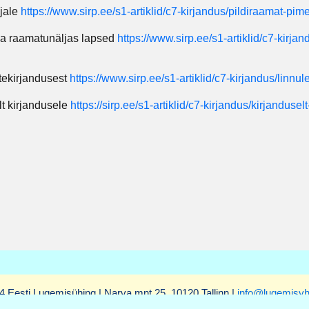
ijale
https://www.sirp.ee/s1-artiklid/c7-kirjandus/pildiraamat-pim
ja raamatunäljas lapsed
https://www.sirp.ee/s1-artiklid/c7-kirj
tekirjandusest
https://www.sirp.ee/s1-artiklid/c7-kirjandus/linnu
lt kirjandusele
https://sirp.ee/s1-artiklid/c7-kirjandus/kirjandusel
4 Eesti Lugemisühing | Narva mnt 25, 10120 Tallinn |
info@lugemisyh