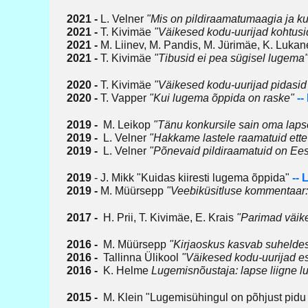
2021 -
L. Velner
"Mis on pildiraamatumaagia ja k
2021 -
T. Kivimäe
"Väikesed kodu-uurijad kohtusi
2021 -
M. Liinev, M. Pandis, M. Jürimäe, K. Luka
2021 -
T. Kivimäe
"Tibusid ei pea sügisel lugema
2020 -
T. Kivimäe
"Väikesed kodu-uurijad pidasid
2020 -
T. Vapper
"Kui lugema õppida on raske"
--
2019 -
M. Leikop
"Tänu konkursile sain oma laps
2019 -
L. Velner
"Hakkame lastele raamatuid ette
2019 -
L. Velner
"Põnevaid pildiraamatuid on Eest
2019
- J. Mikk "Kuidas kiiresti lugema õppida"
-- 
2019 -
M. Müürsepp
"Veebiküsitluse kommentaar:
2017 -
H. Prii, T. Kivimäe, E. Krais
"Parimad väik
2016 -
M. Müürsepp
"Kirjaoskus kasvab suhelde
2016 -
Tallinna Ülikool
"Väikesed kodu-uurijad es
2016 -
K. Helme
Lugemisnõustaja: lapse liigne l
2015 -
M. Klein "Lugemisühingul on põhjust pidu