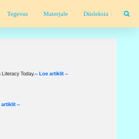
Tegevus
Materjale
Düsleksia
 Literacy Today.
-
- Loe artiklit --
artiklit --