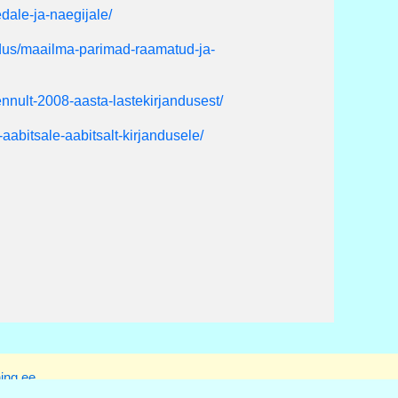
edale-ja-naegijale/
andus/maailma-parimad-raamatud-ja-
lennult-2008-aasta-lastekirjandusest/
t-aabitsale-aabitsalt-kirjandusele/
ing.ee