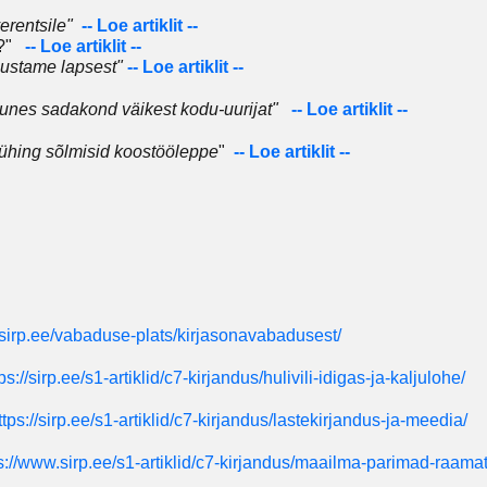
rentsile"
-- Loe artiklit --
si?"
-- Loe artiklit --
lustame lapsest"
-- Loe artiklit --
unes sadakond väikest kodu-uurijat"
-- Loe artiklit --
sühing sõlmisid koostööleppe
"
-- Loe artiklit --
//sirp.ee/vabaduse-plats/kirjasonavabadusest/
ps://sirp.ee/s1-artiklid/c7-kirjandus/hulivili-idigas-ja-kaljulohe/
ttps://sirp.ee/s1-artiklid/c7-kirjandus/lastekirjandus-ja-meedia/
s://www.sirp.ee/s1-artiklid/c7-kirjandus/maailma-parimad-raama