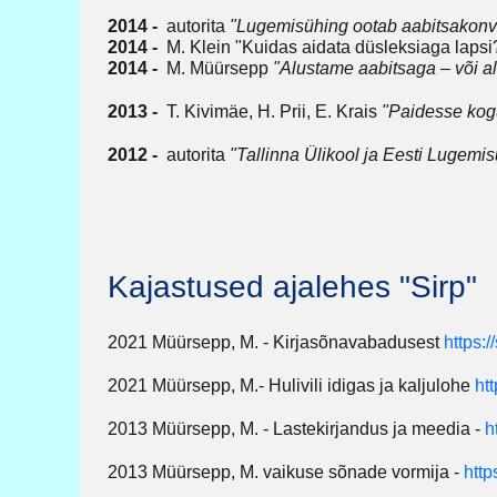
2014 -
autorita
"Lugemisühing ootab aabitsakonve
2014 -
M. Klein "Kuidas aidata düsleksiaga lap
2014 -
M. Müürsepp
"Alustame aabitsaga – või a
2013 -
T. Kivimäe, H. Prii, E. Krais
"Paidesse kog
2012 -
autorita
"Tallinna Ülikool ja Eesti Lugemi
Kajastused ajalehes "Sirp"
2021 Müürsepp, M. - Kirjasõnavabadusest
https:
2021 Müürsepp, M.- Hulivili idigas ja kaljulohe
htt
2013 Müürsepp, M. - Lastekirjandus ja meedia -
h
2013 Müürsepp, M. vaikuse sõnade vormija -
http