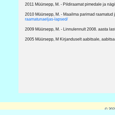
2011 Müürsepp, M. - Pildiraamat pimedale ja näg
2010 Müürsepp, M. - Maailma parimad raamatud 
raamatunaeljas-lapsed/
2009 Müürsepp, M. - Linnulennult 2008. aasta las
2005 Müürsepp, M Kirjanduselt aabitsale, aabitsa
© 202