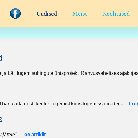
Uudised
Meist
Koolitused
d
 ja Läti lugemisühingute ühisprojekt. Rahvusvahelises ajakirjas
harjutada eesti keeles lugemist koos lugemissõpradega.
-
- Loe 
s
 järele"
-- Loe artiklit --