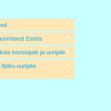
sed
urimisest Eestis
use koostajale ja uurijale
õpiku-uurijate