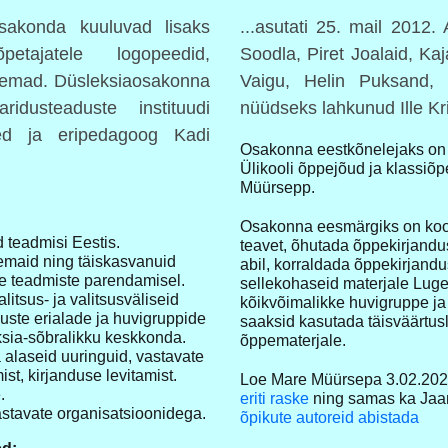
Osakonda kuuluvad lisaks
...asutati 25. mail 2012.
etajatele logopeedid,
Soodla, Piret Joalaid, Ka
nemad.​ Düsleksiaosakonna
Vaigu, Helin Puksand,
idusteaduste instituudi
nüüdseks lahkunud Ille K
peed ja eripedagoog Kadi
Osakonna eestkõnelejaks on e
Ülikooli õppejõud ja klassiõ
Müürsepp.
Osakonna eesmärgiks on koo
 teadmisi Eestis.
teavet, õhutada õppekirjandus
emaid ning täiskasvanuid
abil, korraldada õppekirjandu
te teadmiste parendamisel.
sellekohaseid materjale Lug
itsus- ja valitsusväliseid
kõikvõimalikke huvigruppe ja s
uste erialade ja huvigruppide
saaksid kasutada täisväärtusl
eksia-sõbralikku keskkonda.
õppematerjale.
 alaseid uuringuid, vastavate
st, kirjanduse levitamist.
Loe Mare Müürsepa 3.02.2023 
.
eriti raske
ning samas ka Jaan
astavate organisatsioonidega.
õpikute autoreid abistada