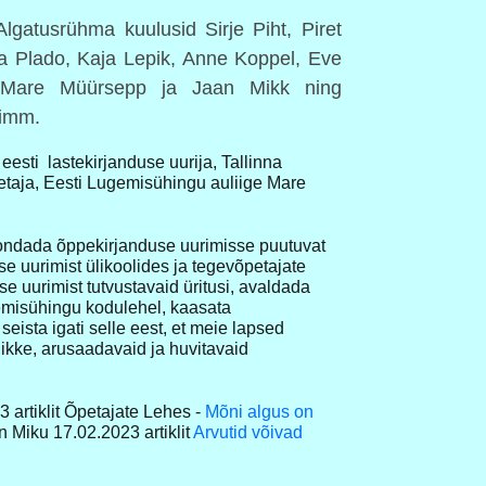
 Algatusrühma kuulusid Sirje Piht, Piret
ja Plado, Kaja Lepik, Anne Koppel, Eve
 Mare Müürsepp ja Jaan Mikk ning
rimm.
esti lastekirjanduse uurija, Tallinna
petaja, Eesti Lugemisühingu auliige Mare
ndada õppekirjanduse uurimisse puutuvat
e uurimist ülikoolides ja tegevõpetajate
se uurimist tutvustavaid üritusi, avaldada
emisühingu kodulehel, kaasata
eista igati selle eest, et meie lapsed
ikke, arusaadavaid ja huvitavaid
artiklit Õpetajate Lehes -
Mõni algus on
 Miku 17.02.2023 artiklit
Arvutid võivad