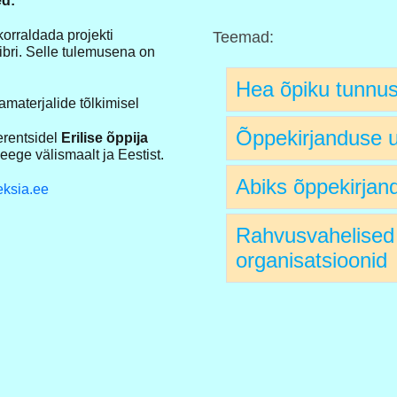
ed:
orraldada projekti
Teemad:
ibri. Selle tulemusena on
Hea õpiku tunnu
materjalide tõlkimisel
Õppekirjanduse u
erentsidel
Erilise õppija
eege välismaalt ja Eestist.
Abiks õppekirjand
eksia.ee
Rahvusvahelised 
organisatsioonid