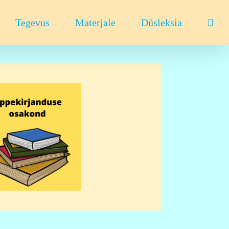
Tegevus
Materjale
Düsleksia