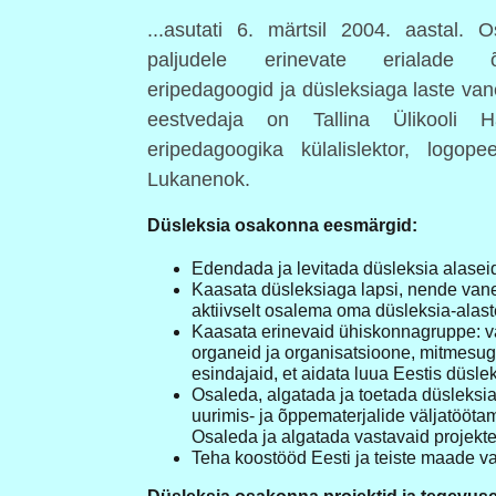
...asutati 6. märtsil 2004. aastal. 
paljudele erinevate erialade õp
eripedagoogid ja düsleksiaga laste va
eestvedaja on Tallina Ülikooli Har
eripedagoogika külalislektor, logo
Lukanenok.
Düsleksia osakonna eesmärgid:
Edendada ja levitada düsleksia alaseid
Kaasata düsleksiaga lapsi, nende van
aktiivselt osalema oma düsleksia-alas
Kaasata erinevaid ühiskonnagruppe: val
organeid ja organisatsioone, mitmesug
esindajaid, et aidata luua Eestis düsl
Osaleda, algatada ja toetada düsleksia
uurimis- ja õppematerjalide väljatöötami
Osaleda ja algatada vastavaid projekte
Teha koostööd Eesti ja teiste maade v