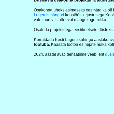
Düsleksia osakonna projektid ja tegevus
Osakonna üheks esimeseks eesmärgiks oli k
Lugemismängud
koostöös kirjastusega Kool
valminud viis põnevat mängukogumikku.
Osaleda projektidega eestikeelsete düsleksia
Korraldada Eesti Lugemisühingu aastakonv
töötuba
. Kaasata töötoa esinejate hulka koll
2024. aastal avati temaatiline veebileht
düsl