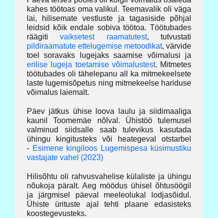
kahes töötoas oma valikul. Teemavalik oli väga
lai, hilisemate vestluste ja tagasiside põhjal
leidsid kõik endale sobiva töötoa. Töötubades
räägiti
vaiksetest raamatutest
, tutvustati
pildiraamatute ettelugemise metoodikat
, värvide
toel soravaks lugejaks saamise võimalusi ja
erilise lugeja toetamise võimalustest
. Mitmetes
töötubades oli tähelepanu all ka mitmekeelsete
laste lugemisõpetus ning mitmekeelse hariduse
võimalus laiemalt.
Päev jätkus ühise loova laulu ja siidimaaliga
kaunil Toomemäe nõlval. Ühistöö tulemusel
valminud siidsalle saab tulevikus kasutada
ühingu kingitusteks või heategeval otstarbel
-
Esimene kingiloos Lugemispesa küsimustiku
vastajate vahel (2023)
Hilisõhtu oli rahvusvahelise külaliste ja ühingu
nõukoja päralt. Aeg möödus ühisel õhtusöögil
ja järgmisel päeval meeleolukal lodjasõidul.
Ühiste ürituste ajal tehti plaane edasisteks
koostegevusteks.