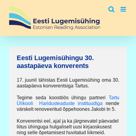
Skip
to
content
Eesti Lugemisühingu 30.
aastapäeva konverents
17. juunil tähistas Eesti Lugemisühing oma 30.
aastapäeva konverentsiga Tartus.
Tegime seda koostöös ühingu partneri
Tartu
Ülikooli Haridusteaduste instituudiga
nende
värskelt renoveeritud õppehoones Jakobi tn 5.
Konverentsi eel, ajal ja ka järgnevatel päevadel
liitus ühinguga hulgaliselt uusi kirjaoskusest
ning selle õpetamisest huvitatud liikmeid.