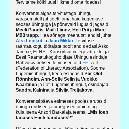
Tervitame kõiki uusi liikmeid oma ridades!
Konverents algas tervitustega ühingu
varasematelt juhtidelt, oma häid kogemuse
seoses ühinguga ja põnevaid lugusid jagasid
Meeli Pandis
,
Maili Liinev
,
Heli Prii
ja
Mare
Müürsepp
. Hea sõnaga meenutati endisi juhte
Aira Lepikut
ja
Jaan Mikku
. Tervituse
raamatukogu töötajate poolt andis edasi Asko
Tamme, ELNET Konsortsiumi tegevdirektor ja
Eesti Raamatukoguhoidjate Ühingu esindaja.
Rahvusvahelised tervitused olid
FELA-lt
(Federation of Literacy Association), Soome
Lugemisühingult, keda esindasid
Per-Olof
Rönnholm, Ann-Sofie Selin
ja
Vuokko
Kaartinen
ja Läti Lugemisühingult, esindajad
Sandra Kalnina
ja
Silvija Tretjakova.
Konverentsipäeva esimeses pooles arutasid
ühingu endised ja praegused juhid ning
külalisena Anzori Barkalaja teemal
„Mis loeb
tänases Eesti hariduses?“
.
Päeva teises pooles oli kõigil võimalus osaleda