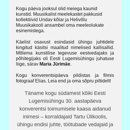
Kogu päeva jooksul olid meiega kaunid
kunstid. Muusikalist meelekastet pakkusid
kollektiivid Undav kõlar ja Helivõlu
Muusikakooli ansambel oma meeleolukate
esinemistega.
Käelist osavust esindasid ühingu juhtidele
kingitud käsitsi maalitud nimelised kallisallid.
Mõlema kunstilise tegevuse eestvedajaks ja
põhitegijaks oli Eesti Lugemisühingu juhatuse
liige, särav
Maria Jürimäe
.
Kogu konverentsipäeva pildistas ja filmis
fotograaf Elias. Leia end ja oma sõpru piltidelt!
Täname kogu südamest kõiki Eesti
Lugemisühingu 30. aastapäeva
konverentsi toimumisele kaasa aidanud
inimesi – korraldajaid Tartu Ülikoolis,
ühingu endisi juhte, töötubade vedajaid ja