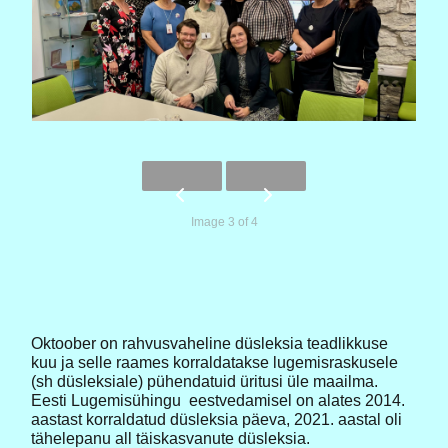
Image 3 of 4
Oktoober on rahvusvaheline düsleksia teadlikkuse
kuu ja selle raames korraldatakse lugemisraskusele
(sh düsleksiale) pühendatuid üritusi üle maailma.
Eesti Lugemisühingu eestvedamisel on alates 2014.
aastast korraldatud düsleksia päeva, 2021. aastal oli
tähelepanu all täiskasvanute düsleksia.