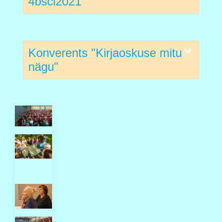
4bscl2021
Konverents "Kirjaoskuse mitu
nägu"