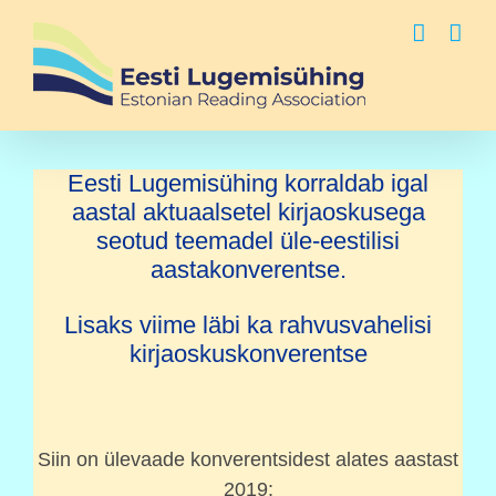
Skip
to
content
Eesti Lugemisühing korraldab igal
aastal aktuaalsetel kirjaoskusega
seotud teemadel üle-eestilisi
aastakonverentse.
Lisaks viime läbi ka rahvusvahelisi
kirjaoskuskonverentse
Siin on ülevaade konverentsidest alates aastast
2019: