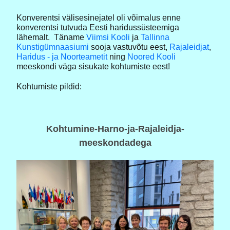
Konverentsi välisesinejatel oli võimalus enne
konverentsi tutvuda Eesti haridussüsteemiga
lähemalt. Täname
Viimsi Kooli
ja
Tallinna
Kunstigümnaasiumi
sooja vastuvõtu eest,
Rajaleidjat
,
Haridus - ja Noorteametit
ning
Noored Kooli
meeskondi väga sisukate kohtumiste eest!
Kohtumiste pildid:
Kohtumine-Harno-ja-Rajaleidja-
meeskondadega