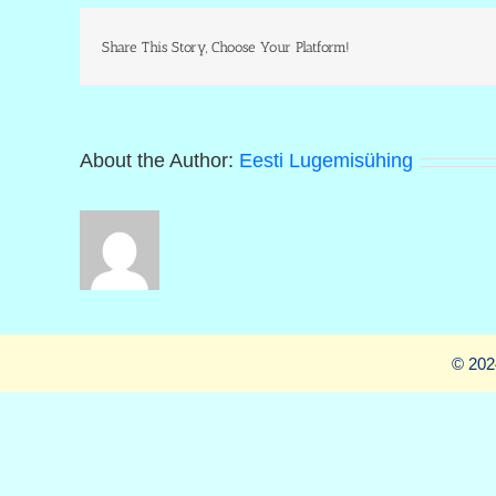
Share This Story, Choose Your Platform!
About the Author:
Eesti Lugemisühing
© 202