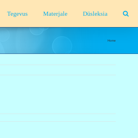
Tegevus
Materjale
Düsleksia
Home