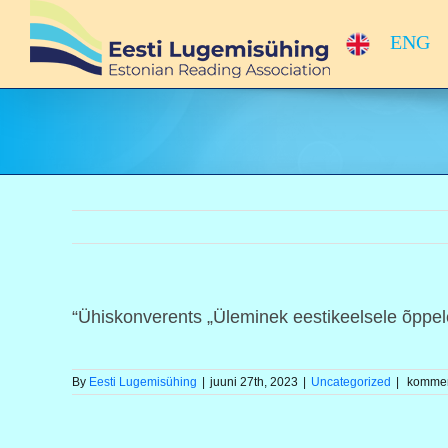
Skip
to
ENG
content
“Ühiskonverents „Üleminek eestikeelsele õppele
By
Eesti Lugemisühing
|
juuni 27th, 2023
|
Uncategorized
|
komment