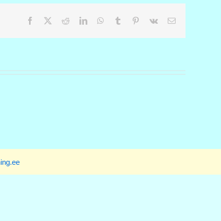
Facebook
X
Reddit
LinkedIn
WhatsApp
Tumblr
Pinterest
Vk
Email
ing.ee