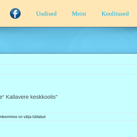
Uudised
Meist
Koolitused
“ Kallavere keskkoolis”
eerimine on välja lülitatud