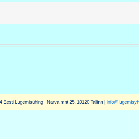
4 Eesti Lugemisühing | Narva mnt 25, 10120 Tallinn |
info@lugemisyh