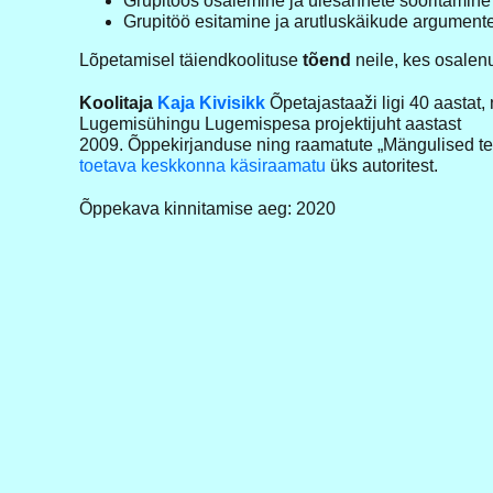
Grupitöös osalemine ja ülesannete sooritamine
Grupitöö esitamine ja arutluskäikude argument
Lõpetamisel täiendkoolituse
tõend
neile, kes osalen
Koolitaja
Kaja Kivisikk
Õpetajastaaži ligi 40 aastat,
Lugemisühingu Lugemispesa projektijuht aastast
2009. Õppekirjanduse ning raamatute „Mängulised t
toetava keskkonna käsiraamatu
üks autoritest.
Õppekava kinnitamise aeg: 2020