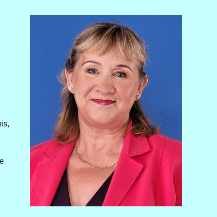
is,
le