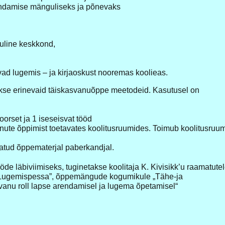
andamise mänguliseks ja põnevaks
uline keskkond,
d lugemis – ja kirjaoskust nooremas koolieas.
kse erinevaid täiskasvanuõppe meetodeid. Kasutusel on
oorset ja 1 iseseisvat tööd
ute õppimist toetavates koolitusruumides. Toimub koolitusruum
tatud õppematerjal paberkandjal.
de läbiviimiseks, tuginetakse koolitaja K. Kivisikk’u raamatute
 Lugemispessa”, õppemängude kogumikule „Tähe-ja
anu roll lapse arendamisel ja lugema õpetamisel“