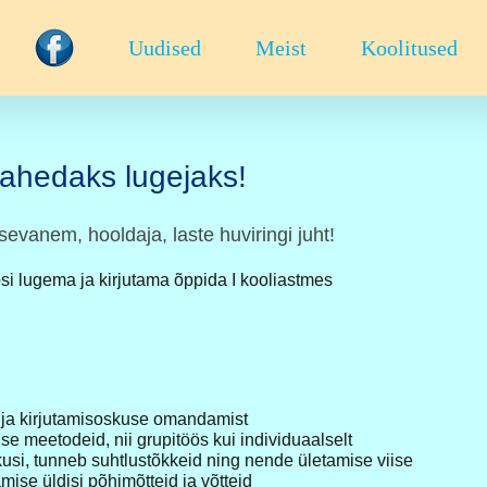
Uudised
Meist
Koolitused
lahedaks lugejaks!
sevanem, hooldaja, laste huviringi juht!
psi lugema ja kirjutama õppida I kooliastmes
- ja kirjutamisoskuse omandamist
e meetodeid, nii grupitöös kui individuaalselt
usi, tunneb suhtlustõkkeid ning nende ületamise viise
ise üldisi põhimõtteid ja võtteid