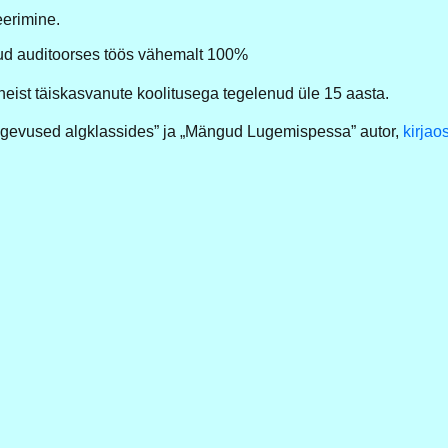
eerimine.
ud auditoorses töös vähemalt 100%
 neist täiskasvanute koolitusega tegelenud üle 15 aasta.
egevused algklassides” ja „Mängud Lugemispessa” autor,
kirjao