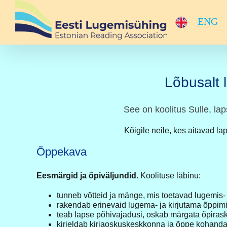
Skip
to
ENG
content
Lõbusalt 
See on koolitus Sulle, lap
Kõigile neile, kes aitavad la
Õppekava
Eesmärgid ja õpiväljundid.
Koolituse läbinu:
tunneb võtteid ja mänge, mis toetavad lugemis
rakendab erinevaid lugema- ja kirjutama õppimis
teab lapse põhivajadusi, oskab märgata õpirask
kirjeldab kirjaoskuskeskkonna ja õppe kohandam