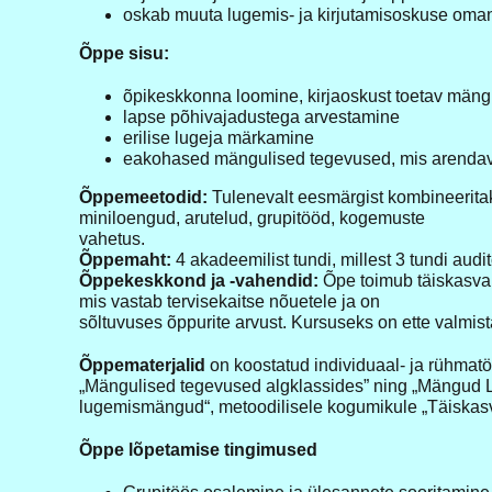
oskab muuta lugemis- ja kirjutamisoskuse om
Õppe sisu:
õpikeskkonna loomine, kirjaoskust toetav mäng
lapse põhivajadustega arvestamine
erilise lugeja märkamine
eakohased mängulised tegevused, mis arendava
Õppemeetodid:
Tulenevalt eesmärgist kombineerita
miniloengud, arutelud, grupitööd, kogemuste
vahetus.
Õppemaht:
4 akadeemilist tundi, millest 3 tundi audit
Õppekeskkond ja -vahendid:
Õpe toimub täiskasvan
mis vastab tervisekaitse nõuetele ja on
sõltuvuses õppurite arvust. Kursuseks on ette valmis
Õppematerjalid
on koostatud individuaal- ja rühmatöö
„Mängulised tegevused algklassides” ning „Mängud
lugemismängud“, metoodilisele kogumikule „Täiskasv
Õppe lõpetamise tingimused