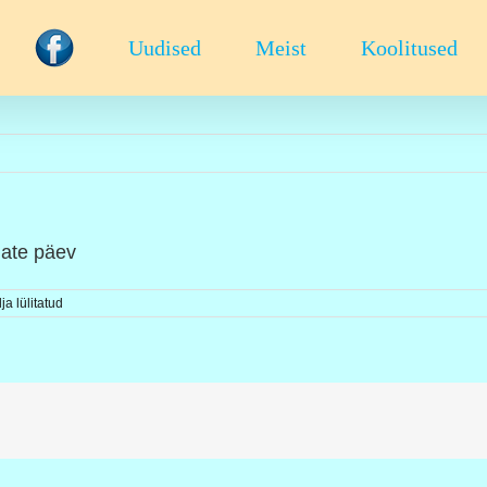
Uudised
Meist
Koolitused
jate päev
a lülitatud