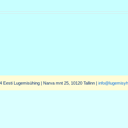
4 Eesti Lugemisühing | Narva mnt 25, 10120 Tallinn |
info@lugemisyh