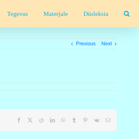
Tegevus
Materjale
Düsleksia
Previous
Next
Facebook
X
Reddit
LinkedIn
WhatsApp
Tumblr
Pinterest
Vk
Email