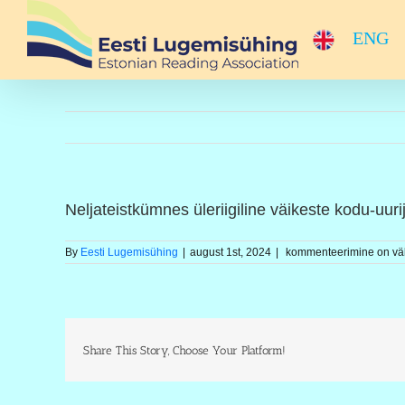
Skip
to
ENG
content
Neljateistkümnes üleriigiline väikeste kodu-uuri
Neljateistkümnes
By
Eesti Lugemisühing
|
august 1st, 2024
|
kommenteerimine on välj
üleriigiline
väikeste
kodu-
uurijate
päev
Share This Story, Choose Your Platform!