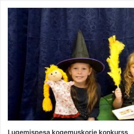
Lugemispesa kogemuskorje konkurss